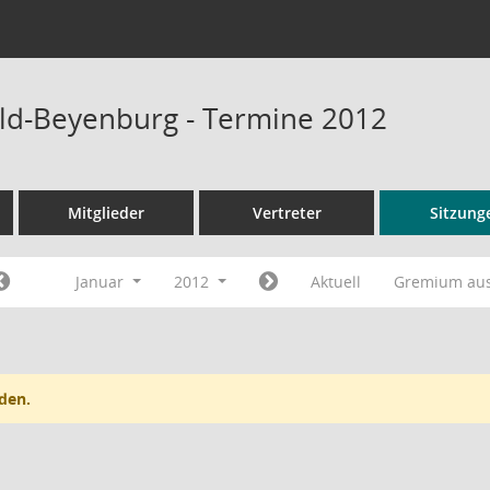
ld-Beyenburg - Termine 2012
Mitglieder
Vertreter
Sitzung
Januar
2012
Aktuell
Gremium au
den.