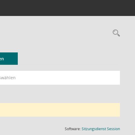
Rec
en
swählen
(Wird in
Software:
Sitzungsdienst
Session