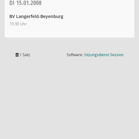
DI
15.01.2008
BV Langerfeld-Beyenburg
19:30 Uhr
(Wird in
1 Satz
Software:
Sitzungsdienst
Session