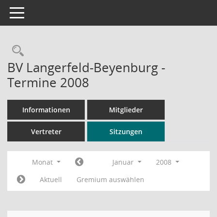
Toggle navigation
Rechercheauswahl
BV Langerfeld-Beyenburg -
Termine 2008
Informationen
Mitglieder
Vertreter
Sitzungen
Monat
Januar
2008
Aktuell
Gremium auswählen