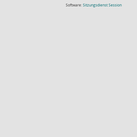
(Wird in
Software:
Sitzungsdienst
Session