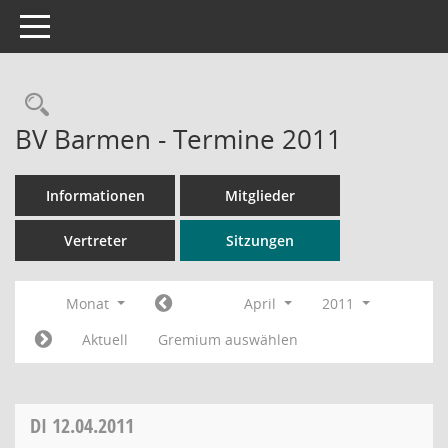
Toggle navigation
Rechercheauswahl
BV Barmen - Termine 2011
Informationen
Mitglieder
Vertreter
Sitzungen
Monat
April
2011
Aktuell
Gremium auswählen
DI
12.04.2011