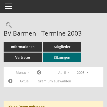
Toggle navigation
Rechercheauswahl
BV Barmen - Termine 2003
Informationen
Mitglieder
Vertreter
Sitzungen
Monat
April
2003
Aktuell
Gremium auswählen
Keine Daten gefunden.