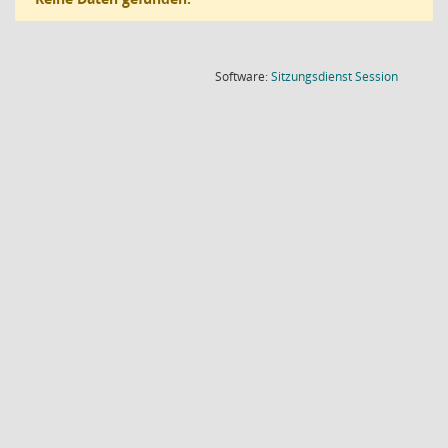
(Wird in
Software:
Sitzungsdienst
Session