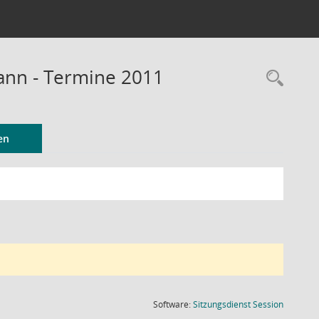
Mann - Termine 2011
Rec
en
(Wird in
Software:
Sitzungsdienst
Session