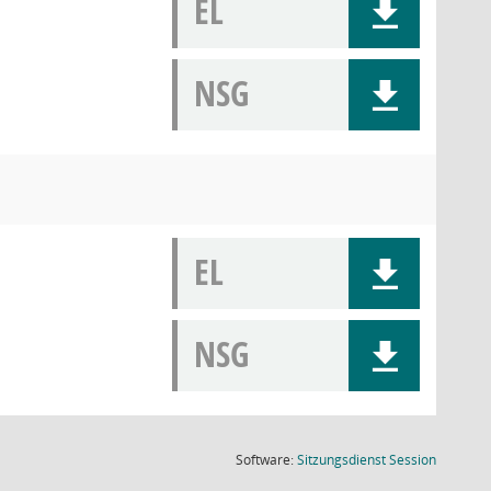
EL
NSG
EL
NSG
(Wird in
Software:
Sitzungsdienst
Session