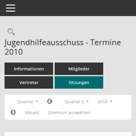
Toggle navigation
Rechercheauswahl
Jugendhilfeausschuss - Termine
2010
Informationen
Mitglieder
Vertreter
Sitzungen
Quartal
Quartal 3
2010
Aktuell
Gremium auswählen