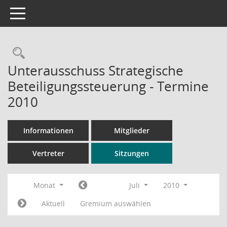
Toggle navigation
Rechercheauswahl
Unterausschuss Strategische
Beteiligungssteuerung - Termine
2010
Informationen
Mitglieder
Vertreter
Sitzungen
Monat
Juli
2010
Aktuell
Gremium auswählen