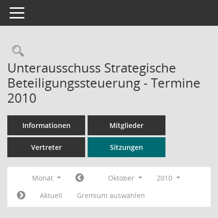
Toggle navigation
Rechercheauswahl
Unterausschuss Strategische
Beteiligungssteuerung - Termine
2010
Informationen
Mitglieder
Vertreter
Sitzungen
Monat
Oktober
2010
Aktuell
Gremium auswählen