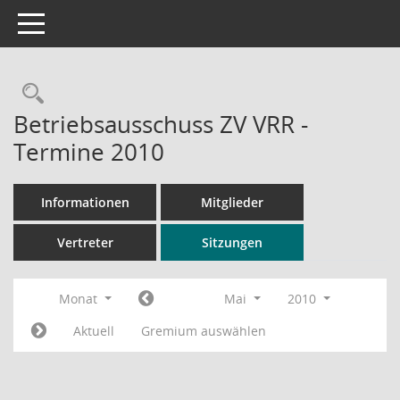
Toggle navigation
Rechercheauswahl
Betriebsausschuss ZV VRR -
Termine 2010
Informationen
Mitglieder
Vertreter
Sitzungen
Monat
Mai
2010
Aktuell
Gremium auswählen