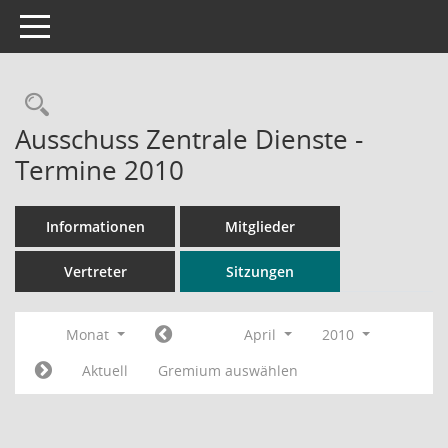
Toggle navigation
Rechercheauswahl
Ausschuss Zentrale Dienste -
Termine 2010
Informationen
Mitglieder
Vertreter
Sitzungen
Monat
April
2010
Aktuell
Gremium auswählen