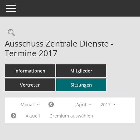
Toggle navigation
Rechercheauswahl
Ausschuss Zentrale Dienste -
Termine 2017
Informationen
Mitglieder
Vertreter
Sitzungen
Monat
April
2017
Aktuell
Gremium auswählen