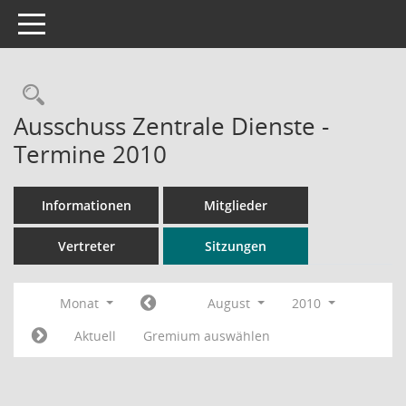
Toggle navigation
Rechercheauswahl
Ausschuss Zentrale Dienste -
Termine 2010
Informationen
Mitglieder
Vertreter
Sitzungen
Monat
August
2010
Aktuell
Gremium auswählen