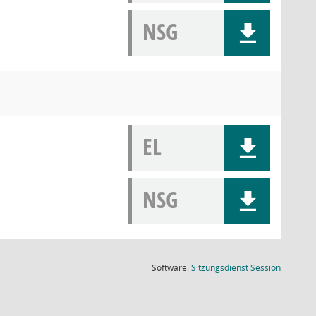
NSG
EL
NSG
(Wird in
Software:
Sitzungsdienst
Session