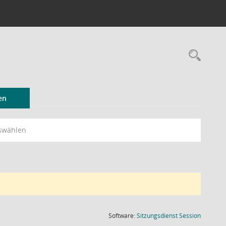
Rec
en
swählen
(Wird in
Software:
Sitzungsdienst
Session