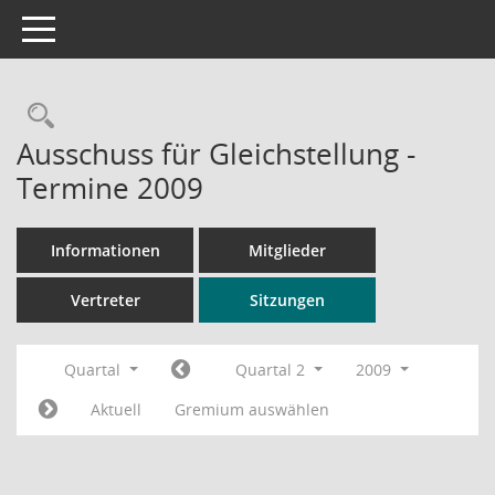
Toggle navigation
Rechercheauswahl
Ausschuss für Gleichstellung -
Termine 2009
Informationen
Mitglieder
Vertreter
Sitzungen
Quartal
Quartal 2
2009
Aktuell
Gremium auswählen