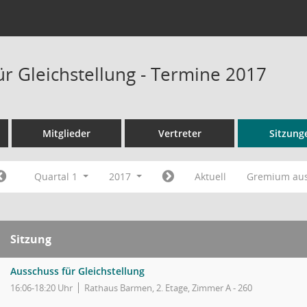
ür Gleichstellung - Termine 2017
Mitglieder
Vertreter
Sitzung
Quartal 1
2017
Aktuell
Gremium au
Sitzung
Ausschuss für Gleichstellung
16:06-18:20 Uhr
Rathaus Barmen, 2. Etage, Zimmer A - 260