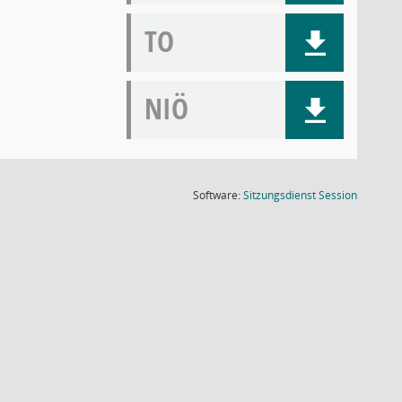
TO
NIÖ
(Wird in
Software:
Sitzungsdienst
Session