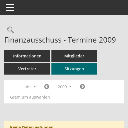
Toggle navigation
Rechercheauswahl
Finanzausschuss - Termine 2009
Informationen
Mitglieder
Vertreter
Sitzungen
Jahr
2009
Gremium auswählen
Keine Daten gefunden.