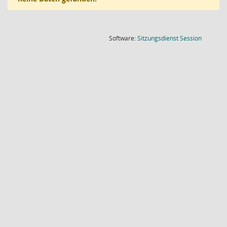
(Wird in
Software:
Sitzungsdienst
Session