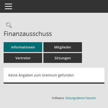
Toggle navigation
Rechercheauswahl
Finanzausschuss
Informationen
Mitglieder
Vertreter
Sitzungen
Keine Angaben zum Gremium gefunden.
(Wird in
Software:
Sitzungsdienst
Session