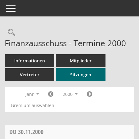
Toggle navigation
Rechercheauswahl
Finanzausschuss - Termine 2000
Informationen
Mitglieder
Vertreter
Sitzungen
Jahr
2000
Gremium auswählen
DO
30.11.2000