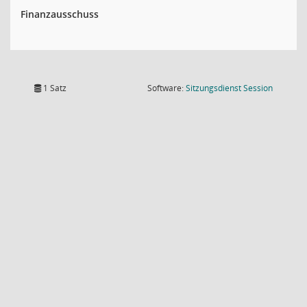
Finanzausschuss
(Wird in
1 Satz
Software:
Sitzungsdienst
Session