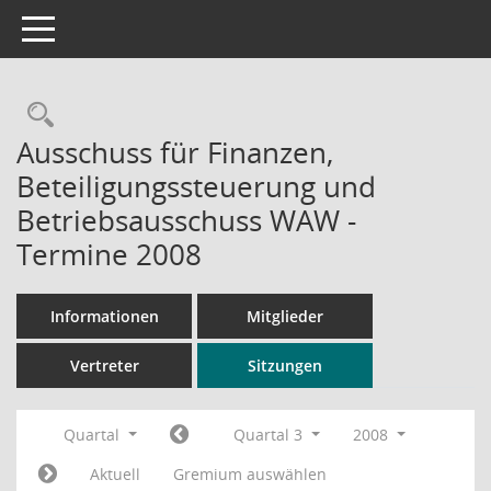
Toggle navigation
Rechercheauswahl
Ausschuss für Finanzen,
Beteiligungssteuerung und
Betriebsausschuss WAW -
Termine 2008
Informationen
Mitglieder
Vertreter
Sitzungen
Quartal
Quartal 3
2008
Aktuell
Gremium auswählen