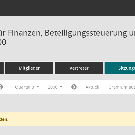
ür Finanzen, Beteiligungssteuerung 
00
Mitglieder
Vertreter
Sitzung
Quartal 3
2000
Aktuell
Gremium au
den.