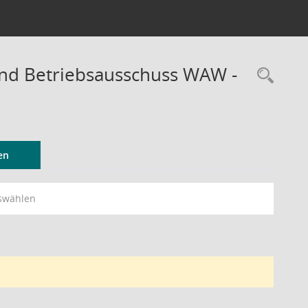
und Betriebsausschuss WAW -
Rec
en
swählen