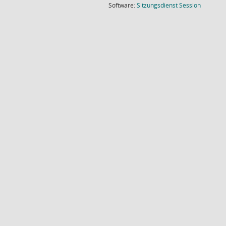
(Wird in
Software:
Sitzungsdienst
Session