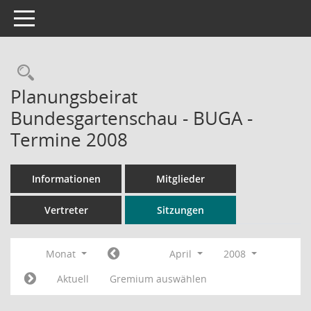
Toggle navigation
Rechercheauswahl
Planungsbeirat
Bundesgartenschau - BUGA -
Termine 2008
Informationen
Mitglieder
Vertreter
Sitzungen
Monat
April
2008
Aktuell
Gremium auswählen