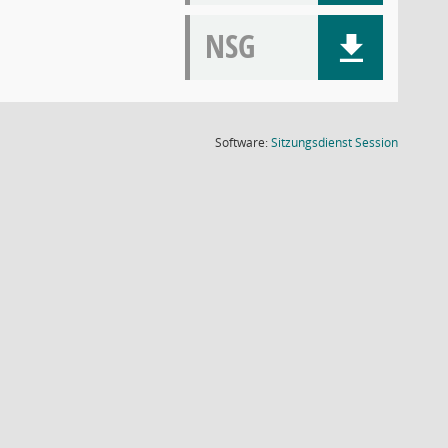
NSG
(Wird in
Software:
Sitzungsdienst
Session