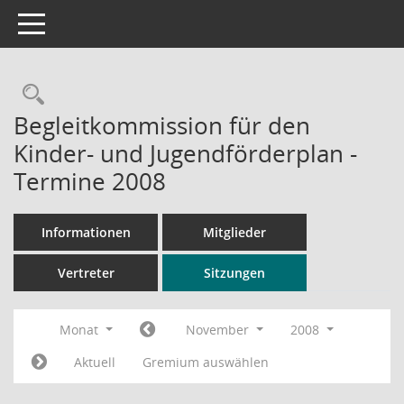
Toggle navigation
Rechercheauswahl
Begleitkommission für den
Kinder- und Jugendförderplan -
Termine 2008
Informationen
Mitglieder
Vertreter
Sitzungen
Monat
November
2008
Aktuell
Gremium auswählen