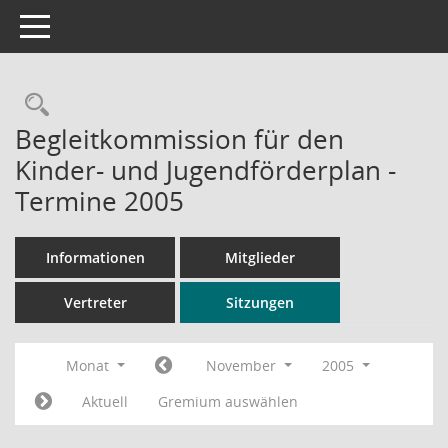
Toggle navigation
Rechercheauswahl
Begleitkommission für den
Kinder- und Jugendförderplan -
Termine 2005
Informationen
Mitglieder
Vertreter
Sitzungen
Monat
November
2005
Aktuell
Gremium auswählen