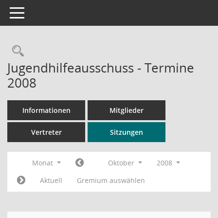
Toggle navigation
Rechercheauswahl
Jugendhilfeausschuss - Termine
2008
Informationen
Mitglieder
Vertreter
Sitzungen
Monat
Oktober
2008
Aktuell
Gremium auswählen