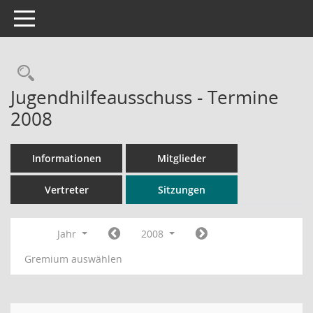
Toggle navigation
Rechercheauswahl
Jugendhilfeausschuss - Termine
2008
Informationen
Mitglieder
Vertreter
Sitzungen
Jahr
2008
Gremium auswählen