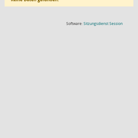
(Wird in
Software:
Sitzungsdienst
Session