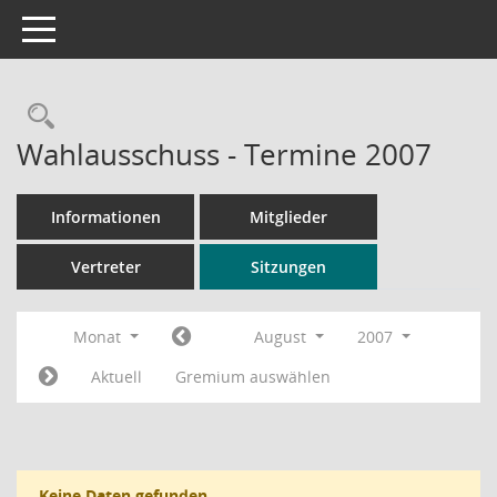
Toggle navigation
Rechercheauswahl
Wahlausschuss - Termine 2007
Informationen
Mitglieder
Vertreter
Sitzungen
Monat
August
2007
Aktuell
Gremium auswählen
Keine Daten gefunden.