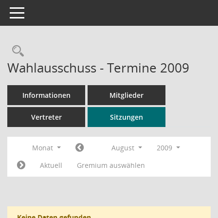
Toggle navigation
Rechercheauswahl
Wahlausschuss - Termine 2009
Informationen
Mitglieder
Vertreter
Sitzungen
Monat
August
2009
Aktuell
Gremium auswählen
Keine Daten gefunden.