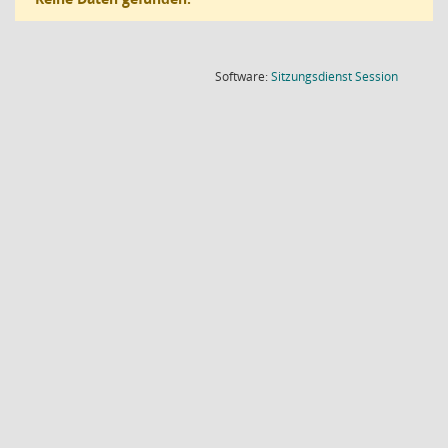
(Wird in
Software:
Sitzungsdienst
Session