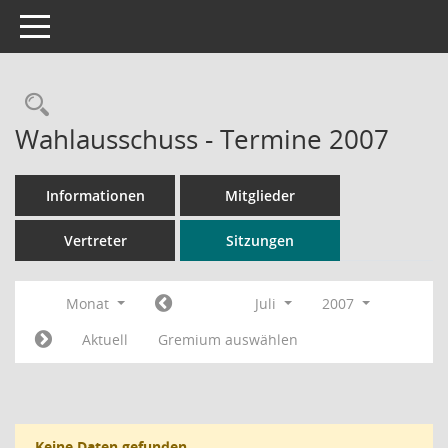
Toggle navigation
Rechercheauswahl
Wahlausschuss - Termine 2007
Informationen
Mitglieder
Vertreter
Sitzungen
Monat
Juli
2007
Aktuell
Gremium auswählen
Keine Daten gefunden.