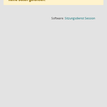
(Wird in
Software:
Sitzungsdienst
Session