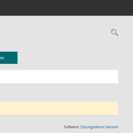
Rec
en
(Wird in
Software:
Sitzungsdienst
Session