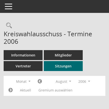
Toggle navigation
Rechercheauswahl
Kreiswahlausschuss - Termine
2006
Informationen
Mitglieder
Vertreter
Sitzungen
Monat
August
2006
Aktuell
Gremium auswählen