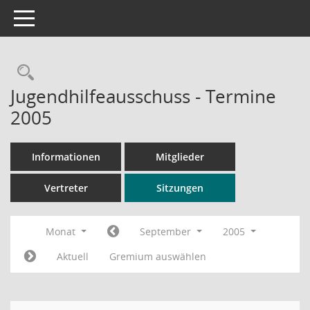
Toggle navigation
Rechercheauswahl
Jugendhilfeausschuss - Termine
2005
Informationen
Mitglieder
Vertreter
Sitzungen
Monat
September
2005
Aktuell
Gremium auswählen