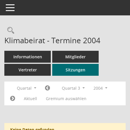
Toggle navigation
Rechercheauswahl
Klimabeirat - Termine 2004
Informationen
Mitglieder
Vertreter
Sitzungen
Quartal
Quartal 3
2004
Aktuell
Gremium auswählen
Keine Daten gefunden.