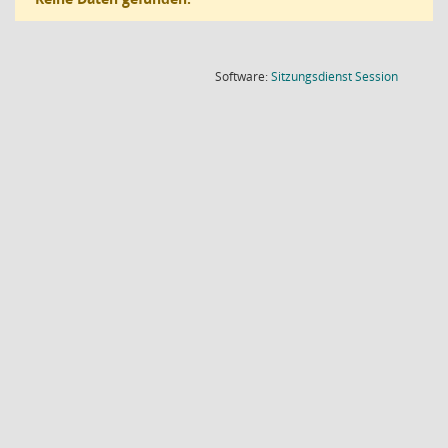
(Wird in
Software:
Sitzungsdienst
Session