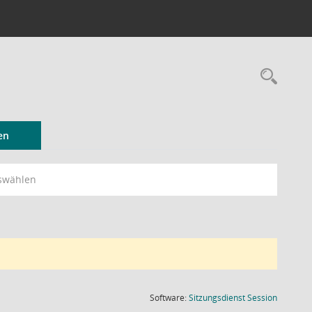
Rec
en
swählen
(Wird in
Software:
Sitzungsdienst
Session