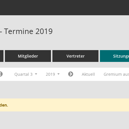
 - Termine 2019
Mitglieder
Vertreter
Sitzung
Quartal 3
2019
Aktuell
Gremium au
den.