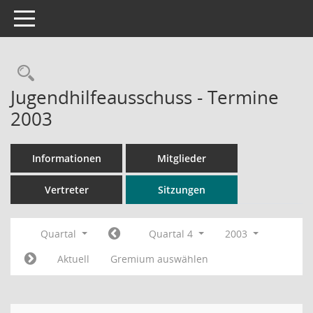
Toggle navigation
Rechercheauswahl
Jugendhilfeausschuss - Termine
2003
Informationen
Mitglieder
Vertreter
Sitzungen
Quartal
Quartal 4
2003
Aktuell
Gremium auswählen