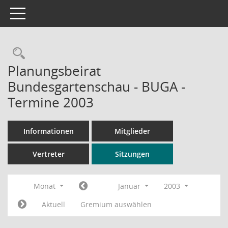
Toggle navigation
Rechercheauswahl
Planungsbeirat
Bundesgartenschau - BUGA -
Termine 2003
Informationen
Mitglieder
Vertreter
Sitzungen
Monat
Januar
2003
Aktuell
Gremium auswählen