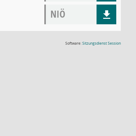
NIÖ
(Wird in
Software:
Sitzungsdienst
Session