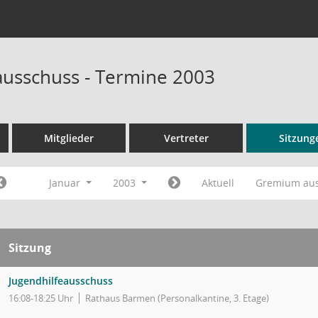
ausschuss - Termine 2003
Mitglieder
Vertreter
Sitzung
Januar
2003
Aktuell
Gremium au
Sitzung
Jugendhilfeausschuss
16:08-18:25 Uhr
Rathaus Barmen (Personalkantine, 3. Etage)