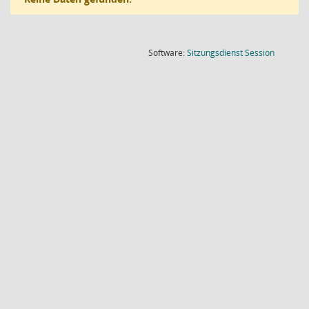
(Wird in
Software:
Sitzungsdienst
Session