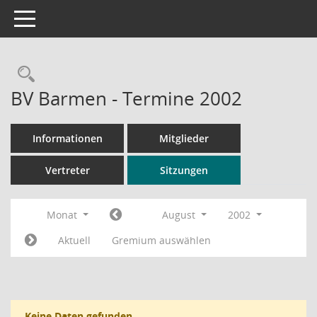
Toggle navigation
Rechercheauswahl
BV Barmen - Termine 2002
Informationen
Mitglieder
Vertreter
Sitzungen
Monat
August
2002
Aktuell
Gremium auswählen
Keine Daten gefunden.