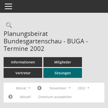
Toggle navigation
Rechercheauswahl
Planungsbeirat
Bundesgartenschau - BUGA -
Termine 2002
Informationen
Mitglieder
Vertreter
Sitzungen
Monat
November
2002
Aktuell
Gremium auswählen