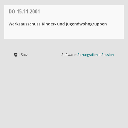
DO
15.11.2001
Werksausschuss Kinder- und Jugendwohngruppen
(Wird in
1 Satz
Software:
Sitzungsdienst
Session