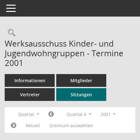
Toggle navigation
Rechercheauswahl
Werksausschuss Kinder- und
Jugendwohngruppen - Termine
2001
Informationen
Mitglieder
Vertreter
Sitzungen
Quartal
Quartal 4
2001
Aktuell
Gremium auswählen