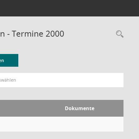
n - Termine 2000
Rec
en
swählen
Dokumente