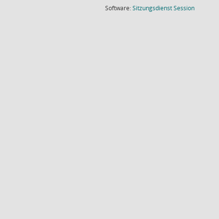
(Wird in
Software:
Sitzungsdienst
Session