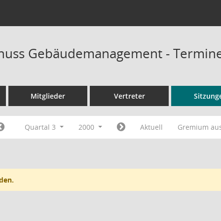
huss Gebäudemanagement - Termin
Mitglieder
Vertreter
Sitzung
Quartal 3
2000
Aktuell
Gremium au
den.