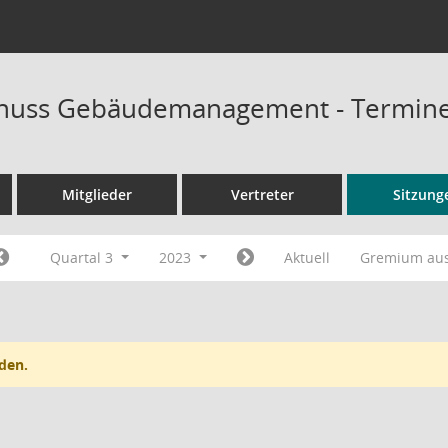
huss Gebäudemanagement - Termin
Mitglieder
Vertreter
Sitzung
Quartal 3
2023
Aktuell
Gremium au
den.