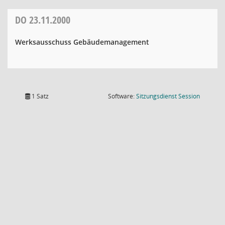
DO
23.11.2000
Werksausschuss Gebäudemanagement
(Wird in
1 Satz
Software:
Sitzungsdienst
Session