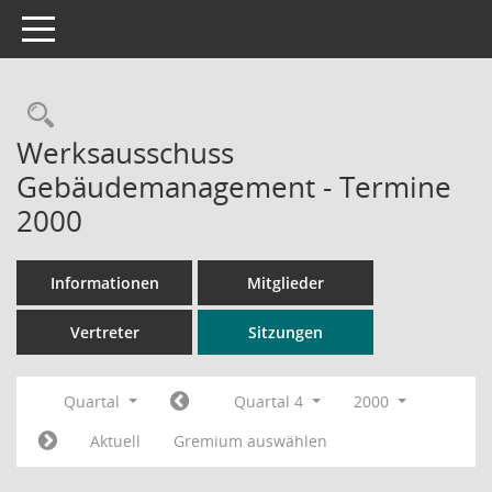
Toggle navigation
Rechercheauswahl
Werksausschuss
Gebäudemanagement - Termine
2000
Informationen
Mitglieder
Vertreter
Sitzungen
Quartal
Quartal 4
2000
Aktuell
Gremium auswählen