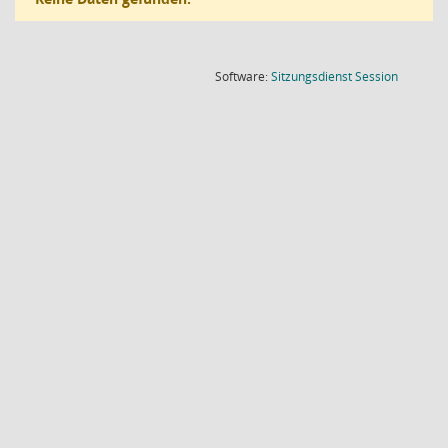
(Wird in
Software:
Sitzungsdienst
Session