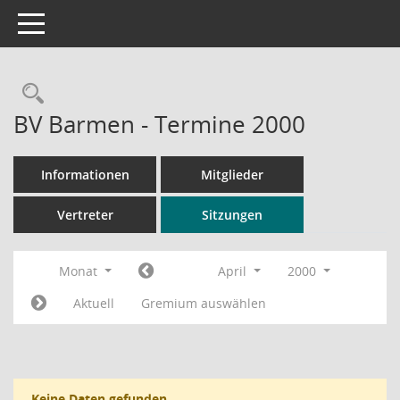
Toggle navigation
Rechercheauswahl
BV Barmen - Termine 2000
Informationen
Mitglieder
Vertreter
Sitzungen
Monat
April
2000
Aktuell
Gremium auswählen
Keine Daten gefunden.