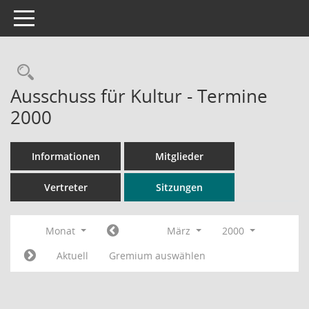
Toggle navigation
Rechercheauswahl
Ausschuss für Kultur - Termine
2000
Informationen
Mitglieder
Vertreter
Sitzungen
Monat
März
2000
Aktuell
Gremium auswählen