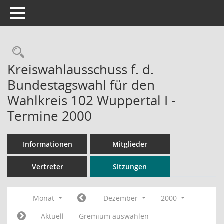
Toggle navigation
Rechercheauswahl
Kreiswahlausschuss f. d.
Bundestagswahl für den
Wahlkreis 102 Wuppertal I -
Termine 2000
Informationen
Mitglieder
Vertreter
Sitzungen
Monat
Dezember
2000
Aktuell
Gremium auswählen